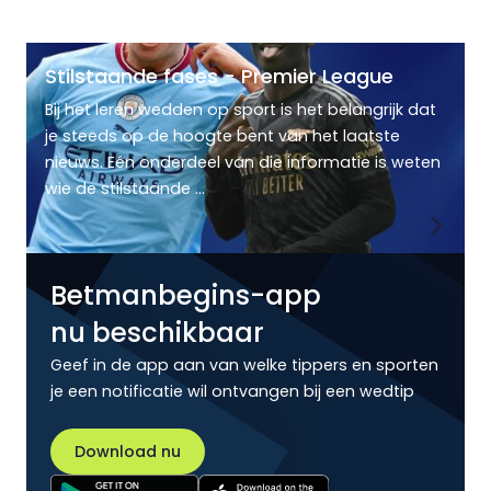
Stilstaande fases - Premier League
Bij het leren wedden op sport is het belangrijk dat
je steeds op de hoogte bent van het laatste
nieuws. Eén onderdeel van die informatie is weten
wie de stilstaande ...
Betmanbegins-app
nu beschikbaar
Geef in de app aan van welke tippers en sporten
je een notificatie wil ontvangen bij een wedtip
Download nu