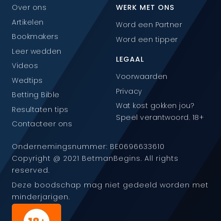
Over ons
WERK MET ONS
Artikelen
Word een Partner
Bookmakers
Word een tipper
Leer wedden
LEGAAL
Videos
Voorwaarden
Wedtips
Privacy
Betting Bible
Wat kost gokken jou?
Resultaten tips
Speel verantwoord. 18+
Contacteer ons
Ondernemingsnummer: BE0696633610
Copyright @ 2021 BetmanBegins. All rights
reserved.
Deze boodschap mag niet gedeeld worden met
minderjarigen.