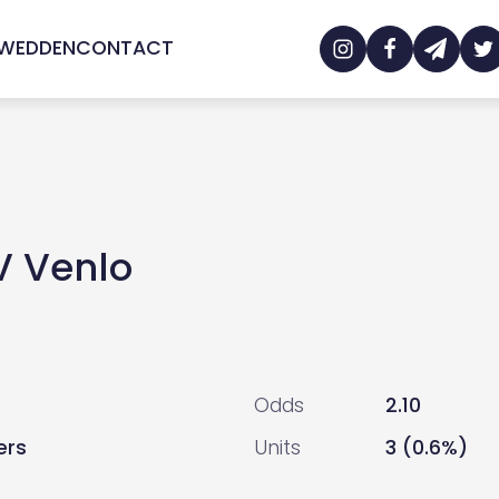
 WEDDEN
CONTACT
V Venlo
Odds
2.10
ers
Units
3 (0.6%)