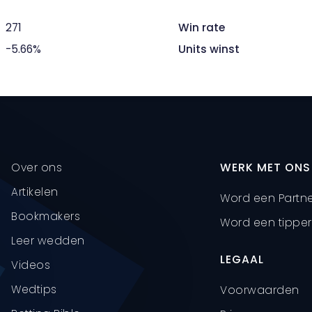
271
Win rate
-5.66%
Units winst
Over ons
WERK MET ONS
Artikelen
Word een Partn
Bookmakers
Word een tipper
Leer wedden
LEGAAL
Videos
Wedtips
Voorwaarden