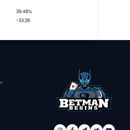
39.48%
-33.28
er