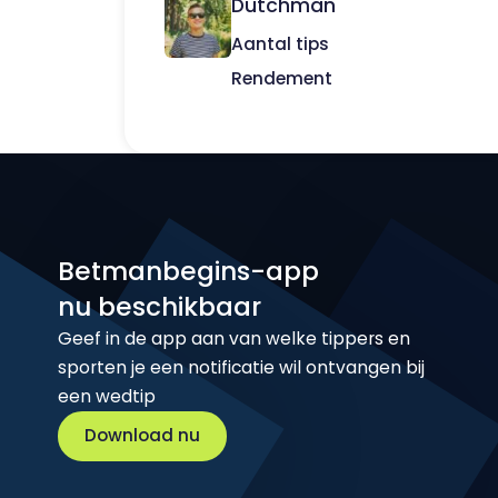
Dutchman
Aantal tips
Rendement
Betmanbegins-app
nu beschikbaar
Geef in de app aan van welke tippers en
sporten je een notificatie wil ontvangen bij
een wedtip
Download nu