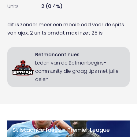
Units
2 (0.4%)
dit is zonder meer een mooie odd voor de spits
van ajax. 2 units omdat max inzet 25 is
Betmancontinues
Leden van de Betmanbegins-
community die graag tips met jullie
delen
Stilstaande fases - Premier League