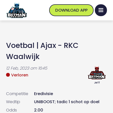
DOWNLOAD APP
Voetbal
|
Ajax - RKC
Waalwijk
12 Feb, 2023
om
16:45
Verloren
Jeff
Competitie
Eredivisie
Wedtip
UNIBOOST; tadic 1 schot op doel
Odds
2.00