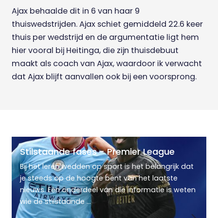
Ajax behaalde dit in 6 van haar 9
thuiswedstrijden. Ajax schiet gemiddeld 22.6 keer
thuis per wedstrijd en de argumentatie ligt hem
hier vooral bij Heitinga, die zijn thuisdebuut
maakt als coach van Ajax, waardoor ik verwacht
dat Ajax blijft aanvallen ook bij een voorsprong.
Stilstaande fases - Premier League
Bij het leren wedden op sport is het belangrijk dat
je steeds op de hoogte bent van het laatste
nieuws. Eén onderdeel van die informatie is weten
wie de stilstaande ...