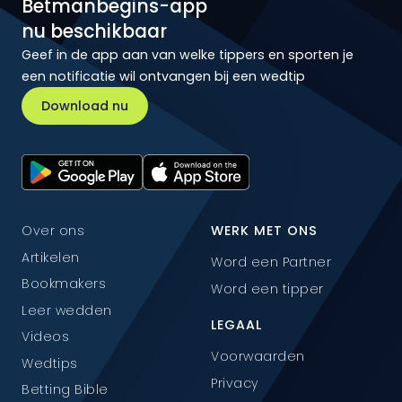
Betmanbegins-app
nu beschikbaar
Geef in de app aan van welke tippers en sporten je
een notificatie wil ontvangen bij een wedtip
Download nu
Over ons
WERK MET ONS
Artikelen
Word een Partner
Bookmakers
Word een tipper
Leer wedden
LEGAAL
Videos
Voorwaarden
Wedtips
Privacy
Betting Bible