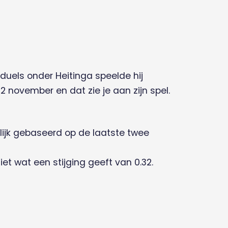
 duels onder Heitinga speelde hij
2 november en dat zie je aan zijn spel.
ijk gebaseerd op de laatste twee
et wat een stijging geeft van 0.32.