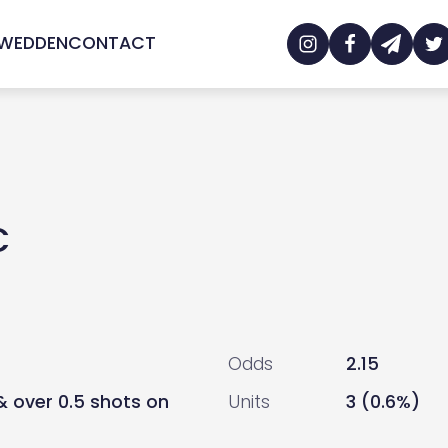
 WEDDEN
CONTACT
C
Odds
2.15
& over 0.5 shots on
Units
3 (0.6%)