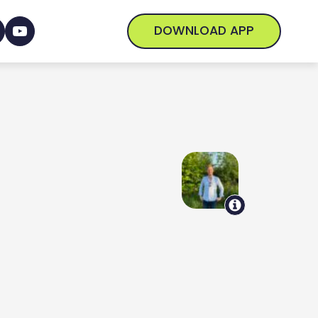
DOWNLOAD APP