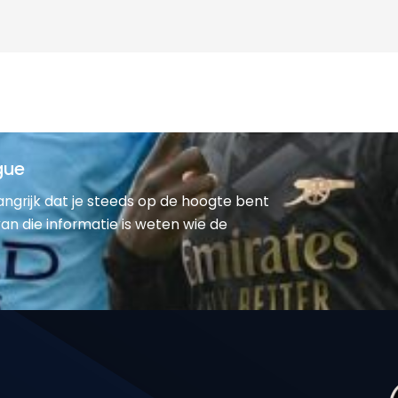
gue
langrijk dat je steeds op de hoogte bent
an die informatie is weten wie de