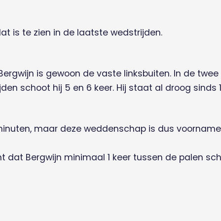
t is te zien in de laatste wedstrijden.
 Bergwijn is gewoon de vaste linksbuiten. In de twee
n schoot hij 5 en 6 keer. Hij staat al droog sinds 1
0 minuten, maar deze weddenschap is dus voornamel
ht dat Bergwijn minimaal 1 keer tussen de palen schi