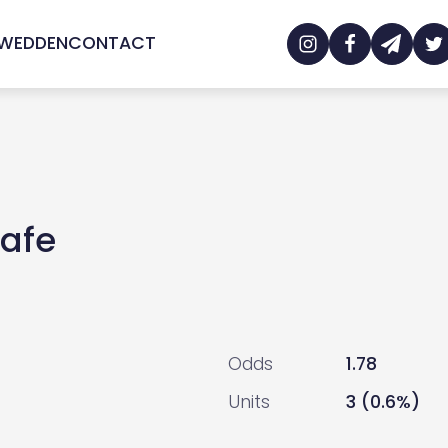
 WEDDEN
CONTACT
tafe
Odds
1.78
Units
3 (0.6%)