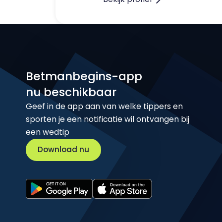
Betmanbegins-app
nu beschikbaar
Geef in de app aan van welke tippers en
sporten je een notificatie wil ontvangen bij
een wedtip
Download nu