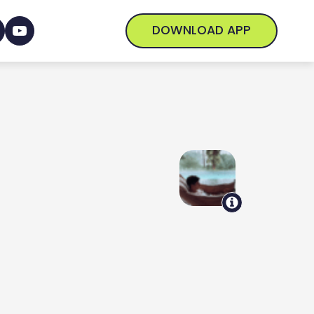
DOWNLOAD APP