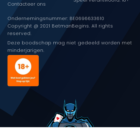
Speel verantwoord. 18+
Contacteer ons
Ondernemingsnummer: BE0696633610
Copyright @ 2021 BetmanBegins. All rights
reserved.
Deze boodschap mag niet gedeeld worden met
minderjarigen.