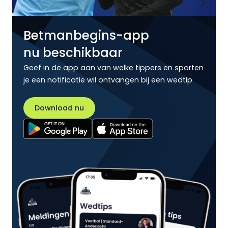
Betmanbegins-app
nu beschikbaar
Geef in de app aan van welke tippers en sporten
je een notificatie wil ontvangen bij een wedtip
Download nu