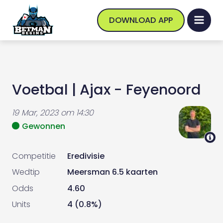
DOWNLOAD APP
Voetbal
|
Ajax - Feyenoord
19 Mar, 2023
om
14:30
Gewonnen
Competitie
Eredivisie
Wedtip
Meersman 6.5 kaarten
Odds
4.60
Units
4 (0.8%)