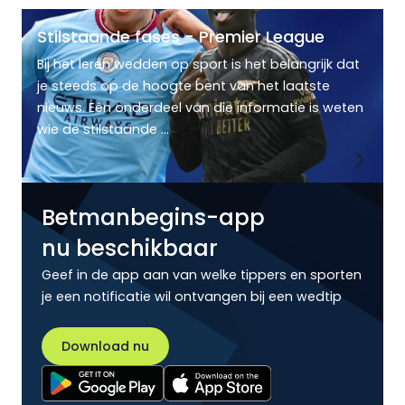
Stilstaande fases - Premier League
Bij het leren wedden op sport is het belangrijk dat
je steeds op de hoogte bent van het laatste
nieuws. Eén onderdeel van die informatie is weten
wie de stilstaande ...
Betmanbegins-app
nu beschikbaar
Geef in de app aan van welke tippers en sporten
je een notificatie wil ontvangen bij een wedtip
Download nu