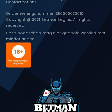
Contacteer ons
Ondernemingsnummer: BE0696633610
Copyright @ 2021 BetmanBegins. All rights
reserved.
Deze boodschap mag niet gedeeld worden met
minderjarigen.