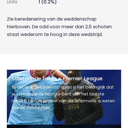
Units
1 (0.2%)
Zie beredenering van de weddenschap
hierboven. De odd voor meer dan 2,5 schoten
staat wederom te hoog in deze wedstrijd.
Stilstaande fases - Premier League
Bij het leren wedden op sport is het belangrijk dat
je steeds op de hoogte bent van het laatste
nieuws. Eén onderdeel van die informatie is weten
wie de stilstaande ...