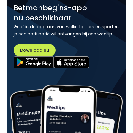
Betmanbegins-app
nu beschikbaar
Geef in de app aan van welke tippers en sporten
je een notificatie wil ontvangen bij een wedtip
Download nu