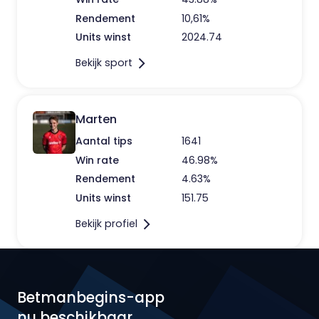
Rendement
10,61%
Units winst
2024.74
Bekijk sport
Marten
Aantal tips
1641
Win rate
46.98%
Rendement
4.63%
Units winst
151.75
Bekijk profiel
Betmanbegins-app
nu beschikbaar