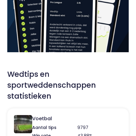
Wedtips en
sportweddenschappen
statistieken
Voetbal
Aantal tips
9797
Win rate
43.88%