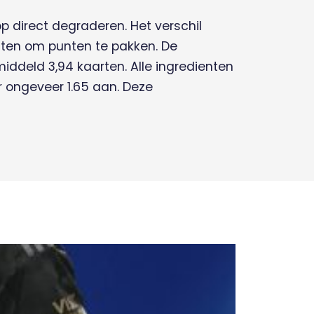
 op direct degraderen. Het verschil
etten om punten te pakken. De
iddeld 3,94 kaarten. Alle ingredienten
r ongeveer 1.65 aan. Deze