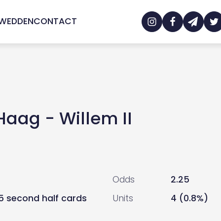
 WEDDEN
CONTACT
aag - Willem II
Odds
2.25
.5 second half cards
Units
4 (0.8%)