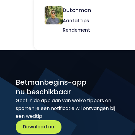
Dutchman
Aantal tips
Rendement
Betmanbegins-app
nu beschikbaar
Geef in de app aan van welke tippers en
sporten je een notificatie wil ontvangen bij
een wedtip
Download nu