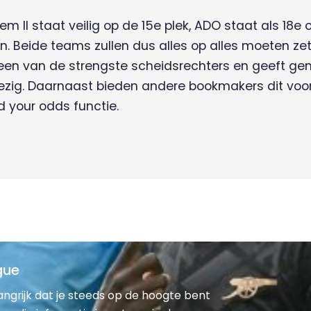
lem II staat veilig op de 15e plek, ADO staat als 18e
n. Beide teams zullen dus alles op alles moeten z
s een van de strengste scheidsrechters en geeft gem
nwezig. Daarnaast bieden andere bookmakers dit voo
 your odds functie.
gue
langrijk dat je steeds op de hoogte bent