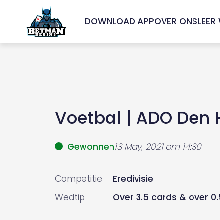
DOWNLOAD APP
OVER ONS
LEER
Voetbal
|
ADO Den H
Gewonnen
13 May, 2021
om
14:30
Competitie
Eredivisie
Wedtip
Over 3.5 cards & over 0