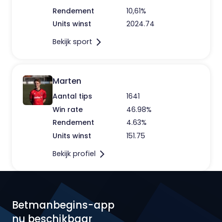
Rendement
10,61%
Units winst
2024.74
Bekijk sport
Marten
Aantal tips
1641
Win rate
46.98%
Rendement
4.63%
Units winst
151.75
Bekijk profiel
Betmanbegins-app
nu beschikbaar