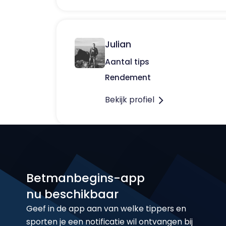
Julian
Aantal tips
Rendement
Bekijk profiel
Betmanbegins-app
nu beschikbaar
Geef in de app aan van welke tippers en
sporten je een notificatie wil ontvangen bij