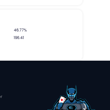
46.77%
196.41
er