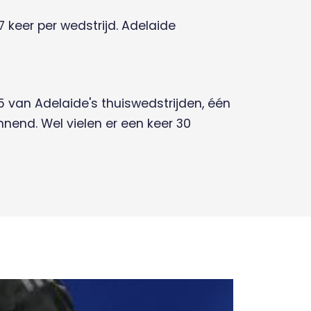
7 keer per wedstrijd. Adelaide
 van Adelaide's thuiswedstrijden, één
nend. Wel vielen er een keer 30