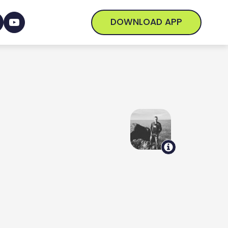
DOWNLOAD APP