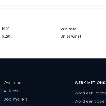
1920
Win rate
6.29%
Units winst
Over ons
WERK MET ONS
Artikelen
Word een Partn
Bookmakers
Word een tipper