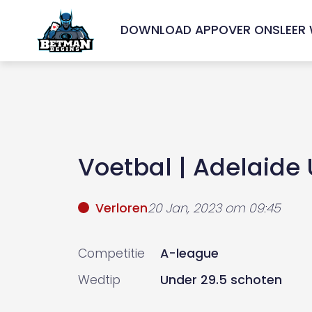
DOWNLOAD APP
OVER ONS
LEER
Voetbal
|
Adelaide 
Verloren
20 Jan, 2023
om
09:45
Competitie
A-league
Wedtip
Under 29.5 schoten