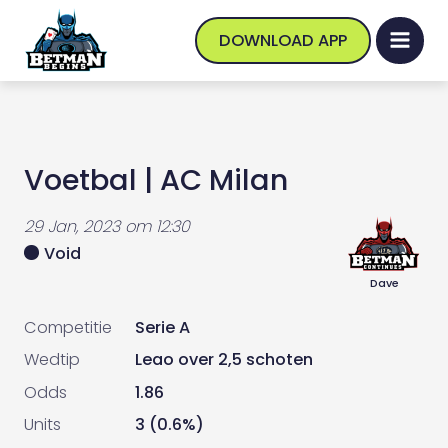
DOWNLOAD APP
Voetbal
|
AC Milan
29 Jan, 2023
om
12:30
Void
Dave
Competitie
Serie A
Wedtip
Leao over 2,5 schoten
Odds
1.86
Units
3 (0.6%)