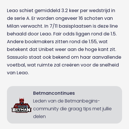
Leao schiet gemiddeld 3.2 keer per wedstrijd in
de serie A. Er worden ongeveer 16 schoten van
Milan verwacht. In 7/11 basisplaatsen is deze line
behaald door Leao. Fair odds liggen rond de 1.5.
Andere bookmakers zitten rond de 1.55, wat
betekent dat Unibet weer aan de hoge kant zit.
Sassuolo staat ook bekend om haar aanvallende
voetbal, wat ruimte zal creëren voor de snelheid
van Leao.
Betmancontinues
Leden van de Betmanbegins-
community die graag tips met jullie
delen