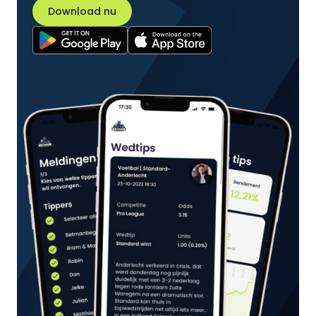
Download nu