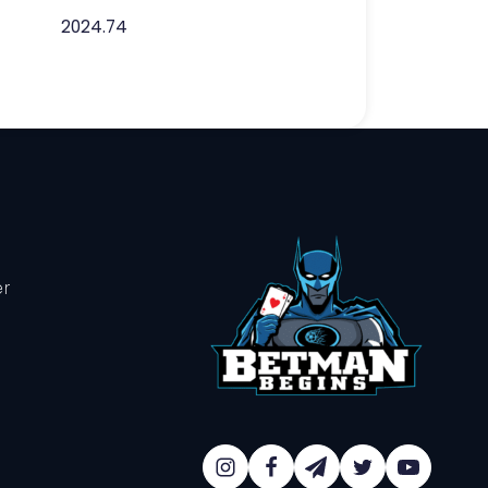
2024.74
er