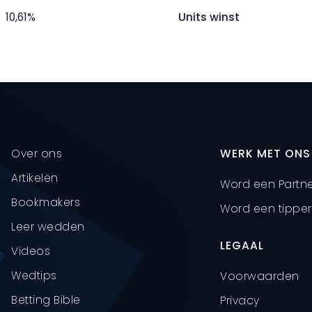
10,61%
Units winst
Over ons
WERK MET ONS
Artikelen
Word een Partn
Bookmakers
Word een tipper
Leer wedden
LEGAAL
Videos
Wedtips
Voorwaarden
Betting Bible
Privacy