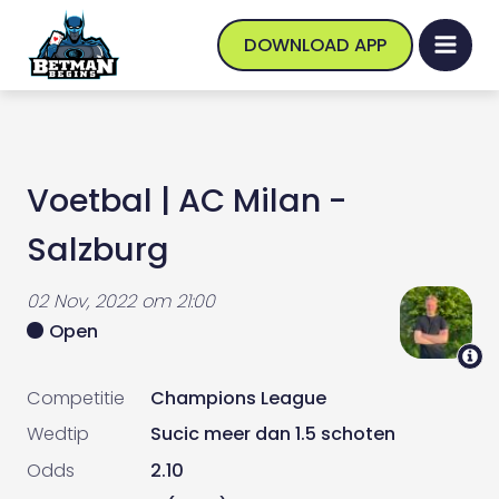
DOWNLOAD APP
Voetbal
|
AC Milan -
Salzburg
02 Nov, 2022
om
21:00
Open
Competitie
Champions League
Wedtip
Sucic meer dan 1.5 schoten
Odds
2.10