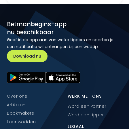
Betmanbegins-app
nu beschikbaar
Geef in de app aan van welke tippers en sporten je
een notificatie wil ontvangen bij een wedtip
Download nu
Over ons
WERK MET ONS
Artikelen
Word een Partner
Bookmakers
Word een tipper
Leer wedden
LEGAAL