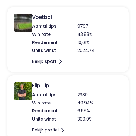
Voetbal
Aantal tips
9797
Win rate
43.88%
Rendement
10,61%
Units winst
2024.74
Bekijk sport
Flip Tip
Aantal tips
2389
Win rate
49.94%
Rendement
6.55%
Units winst
300.09
Bekijk profiel