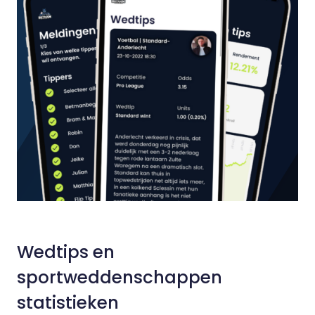
Wedtips en
sportweddenschappen
statistieken