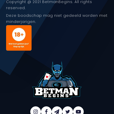
Copyright @ 2021 BetmanBegins. All rights
reserved.
Deze boodschap mag niet gedeeld worden met
minderjarigen.