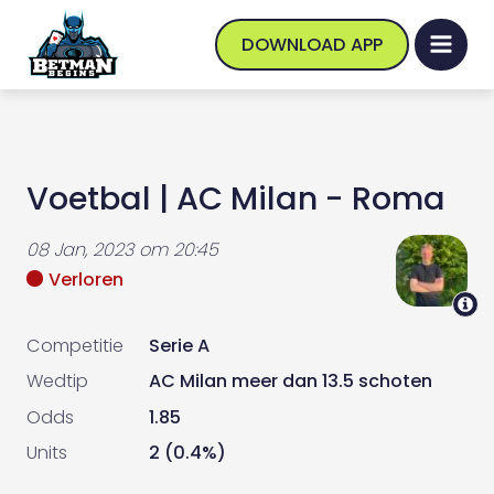
DOWNLOAD APP
Voetbal
|
AC Milan - Roma
08 Jan, 2023
om
20:45
Verloren
Competitie
Serie A
Wedtip
AC Milan meer dan 13.5 schoten
Odds
1.85
Units
2 (0.4%)