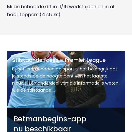
Milan behaalde dit in 11/16 wedstrijden en in al
haar toppers (4 stuks).
Stilstaande fases - Premier League
Bij het leren wedden op sport is het belangrijk dat
je steeds op de hoogte bent van het laatste
nieuws. Eén onderdeel van die informatie is weten
wie de stilstaande ...
Betmanbegins-app
nu beschikbaar