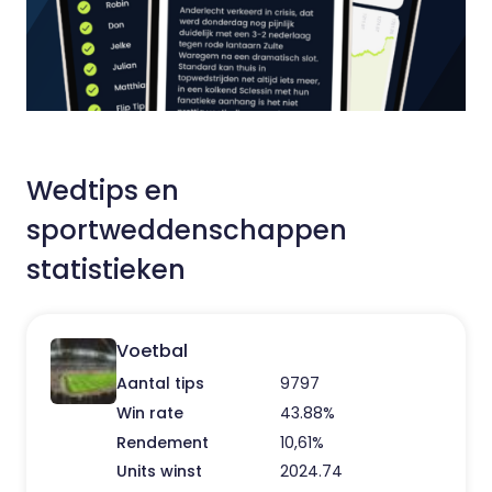
Wedtips en
sportweddenschappen
statistieken
Voetbal
Aantal tips
9797
Win rate
43.88%
Rendement
10,61%
Units winst
2024.74