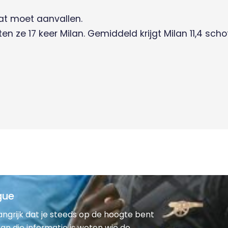
dat moet aanvallen.
en ze 17 keer Milan. Gemiddeld krijgt Milan 11,4 scho
gue
langrijk dat je steeds op de hoogte bent
an die informatie is weten wie de