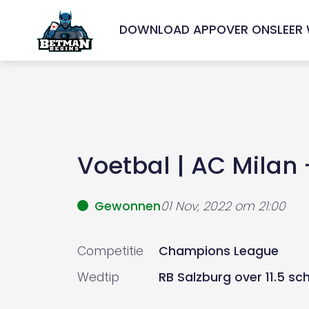
DOWNLOAD APP
OVER ONS
LEER
Voetbal
|
AC Milan 
Gewonnen
01 Nov, 2022
om
21:00
Competitie
Champions League
Wedtip
RB Salzburg over 11.5 sc