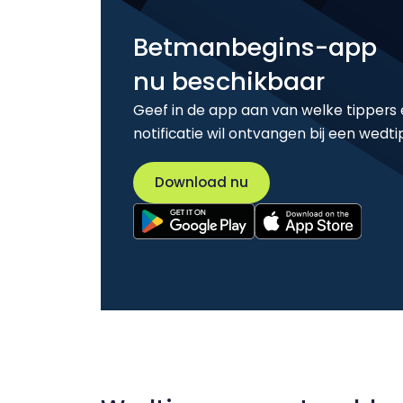
Betmanbegins-app
nu beschikbaar
Geef in de app aan van welke tippers 
notificatie wil ontvangen bij een wedti
Download nu