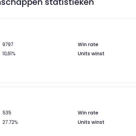
schappen statistieken
9797
Win rate
10,61%
Units winst
535
Win rate
27.72%
Units winst