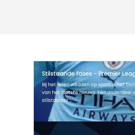
Stilstaande fases - Premier Lea
Bij het leren wedden op sport is het be
van het laatste nieuws. Eén onderdeel v
stilstaande ...