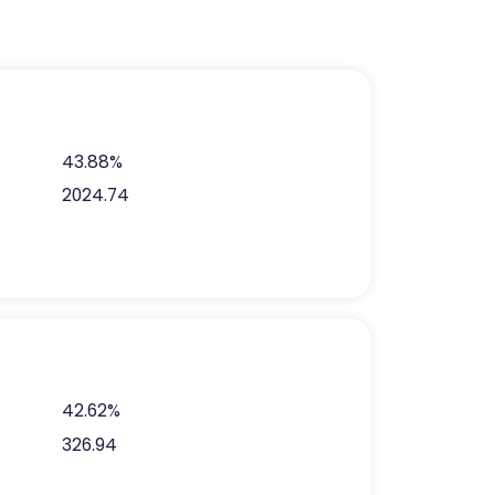
43.88%
2024.74
42.62%
326.94