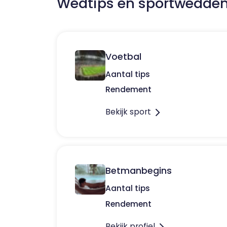
Wedtips en sportwedden
Voetbal
Aantal tips
Rendement
Bekijk sport
Betmanbegins
Aantal tips
Rendement
Bekijk profiel