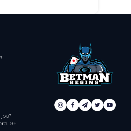
er
 jou?
rd. 18+