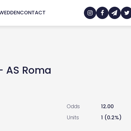
 WEDDEN
CONTACT
 - AS Roma
Odds
12.00
Units
1 (0.2%)