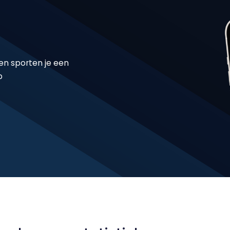
en sporten je een
p