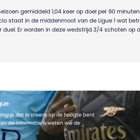
izoen gemiddeld 1,04 keer op doel per 90 minuten. I
accio staat in de middenmoot van de Ligue 1 wat be
duel. Er worden in deze wedstrijd 3/4 schoten op 
gue
langrijk dat je steeds op de hoogte bent
an die informatie is weten wie de