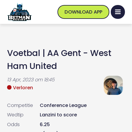
DOWNLOAD APP
Voetbal
|
AA Gent - West
Ham United
13 Apr, 2023
om
18:45
Verloren
Competitie
Conference League
Wedtip
Lanzini to score
Odds
6.25