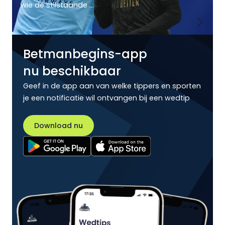
wie de stilstaande ...
Betmanbegins-app
nu beschikbaar
Geef in de app aan van welke tippers en sporten
je een notificatie wil ontvangen bij een wedtip
Download nu