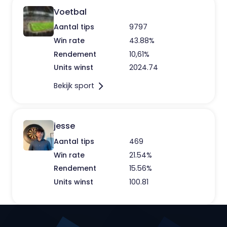
Voetbal
Aantal tips
9797
Win rate
43.88%
Rendement
10,61%
Units winst
2024.74
Bekijk sport
jesse
Aantal tips
469
Win rate
21.54%
Rendement
15.56%
Units winst
100.81