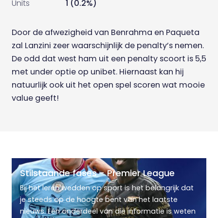
Units
1 (0.2%)
Door de afwezigheid van Benrahma en Paqueta
zal Lanzini zeer waarschijnlijk de penalty’s nemen.
De odd dat west ham uit een penalty scoort is 5,5
met under optie op unibet. Hiernaast kan hij
natuurlijk ook uit het open spel scoren wat mooie
value geeft!
Stilstaande fases - Premier League
Bij het leren wedden op sport is het belangrijk dat
je steeds op de hoogte bent van het laatste
nieuws. Eén onderdeel van die informatie is weten