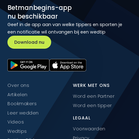
Betmanbegins-app
nu beschikbaar
Geef in de app aan van welke tippers en sporten je
een notificatie wil ontvangen bij een wedtip
Download nu
Over ons
WERK MET ONS
Artikelen
Word een Partner
Bookmakers
Word een tipper
Leer wedden
LEGAAL
Videos
Voorwaarden
Wedtips
Privacy