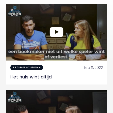
feb 11, 2022
BETMAN ACADEMY
Het huis wint altijd