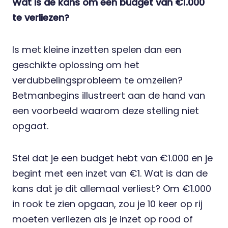
Wat is de kans om een budget van €1.000
te verliezen?
Is met kleine inzetten spelen dan een
geschikte oplossing om het
verdubbelingsprobleem te omzeilen?
Betmanbegins illustreert aan de hand van
een voorbeeld waarom deze stelling niet
opgaat.
Stel dat je een budget hebt van €1.000 en je
begint met een inzet van €1. Wat is dan de
kans dat je dit allemaal verliest? Om €1.000
in rook te zien opgaan, zou je 10 keer op rij
moeten verliezen als je inzet op rood of