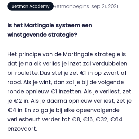
Betmanbegins
-
sep 21, 2021
Betman Academy
Is het Martingale systeem een
winstgevende strategie?
Het principe van de Martingale strategie is
dat je na elk verlies je inzet zal verdubbelen
bij roulette. Dus stel je zet €1 in op zwart of
rood. Als je wint, dan zal je bij de volgende
ronde opnieuw €1 inzetten. Als je verliest, zet
je €2 in. Als je daarna opnieuw verliest, zet je
€4 in. En zo ga je bij elke opeenvolgende
verliesbeurt verder tot €8, €16, €32, €64
enzovoort.