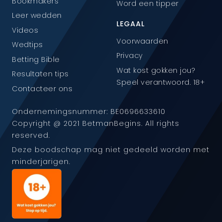
Bookmakers
Word een tipper
Leer wedden
LEGAAL
Videos
Voorwaarden
Wedtips
Privacy
Betting Bible
Wat kost gokken jou?
Resultaten tips
Speel verantwoord. 18+
Contacteer ons
Ondernemingsnummer: BE0696633610
Copyright @ 2021 BetmanBegins. All rights
reserved.
Deze boodschap mag niet gedeeld worden met
minderjarigen.