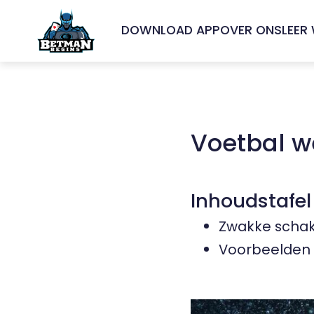
DOWNLOAD APP
OVER ONS
LEER
Voetbal w
Inhoudstafel
Zwakke scha
Voorbeelden 