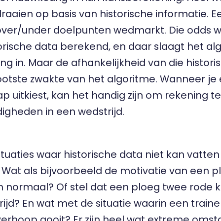
aien op basis van historische informatie. Ee
over/under doelpunten wedmarkt. Die odds w
orische data berekend, en daar slaagt het al
g in. Maar de afhankelijkheid van die historis
ootste zwakte van het algoritme. Wanneer je
 uitkiest, kan het handig zijn om rekening 
gheden in een wedstrijd.
situaties waar historische data niet kan vatte
t. Wat als bijvoorbeeld de motivatie van een p
an normaal? Of stel dat een ploeg twee rode k
ijd? En wat met de situatie waarin een trainer
verhoop gooit? Er zijn heel wat extreme oms