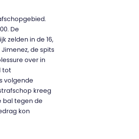
rafschopgebied
.
00. De
zelden in de 16,
Jimenez, de spits
lessure over in
 tot
s volgende
strafschop kreeg
 bal tegen de
bedrag kon