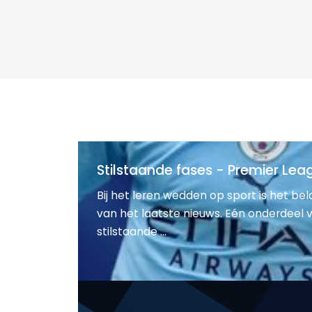
Stilstaande fases - Premier Lea
Bij het leren wedden op sport is het be
van het laatste nieuws. Eén onderdeel v
stilstaande ...