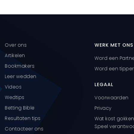
Over ons
WERK MET ONS
Artikelen
Word een Partn
Bookmakers
Word een tipper
Leer wedden
LEGAAL
Videos
Wedtips
Voorwaarden
Betting Bible
Privacy
Resultaten tips
Wat kost gokken
Speel verantwoo
Contacteer ons