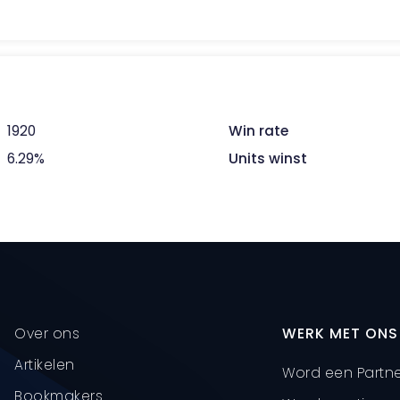
1920
Win rate
6.29%
Units winst
Over ons
WERK MET ONS
Artikelen
Word een Partn
Bookmakers