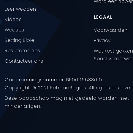
Word een tipper
Leer wedden
LEGAAL
Videos
Wedtips
Voorwaarden
Betting Bible
Privacy
Resultaten tips
Wat kost gokken
Speel verantwoo
Contacteer ons
Ondernemingsnummer: BE0696633610
Copyright @ 2021 BetmanBegins. All rights reserved
Deze boodschap mag niet gedeeld worden met
minderjarigen.