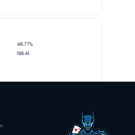
46.77%
196.41
er