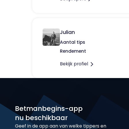
Julian
Aantal tips
Rendement
Bekijk profiel
Betmanbegins-app
nu beschikbaar
Geef in de app aan van welke tippers en