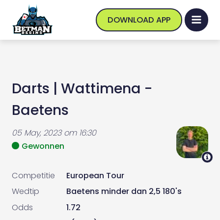
DOWNLOAD APP
Darts
|
Wattimena -
Baetens
05 May, 2023
om
16:30
Gewonnen
Competitie
European Tour
Wedtip
Baetens minder dan 2,5 180's
Odds
1.72