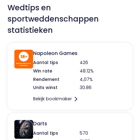
Wedtips en
sportweddenschappen
statistieken
Napoleon Games
Aantal tips
426
Win rate
48.12%
Rendement
4,07%
Units winst
30.86
Bekijk bookmaker
Darts
Aantal tips
570