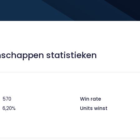
schappen statistieken
570
Win rate
6,20%
Units winst