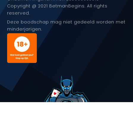
Copyright @ 2021 BetmanBegins. All rights
reserved.
Deze boodschap mag niet gedeeld worden met
minderjarigen.