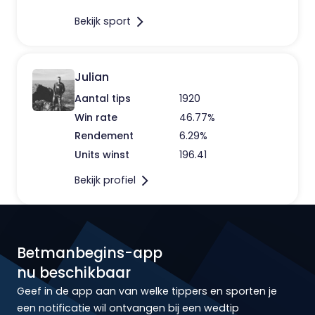
Bekijk sport
Julian
Aantal tips
1920
Win rate
46.77%
Rendement
6.29%
Units winst
196.41
Bekijk profiel
Betmanbegins-app
nu beschikbaar
Geef in de app aan van welke tippers en sporten je
een notificatie wil ontvangen bij een wedtip