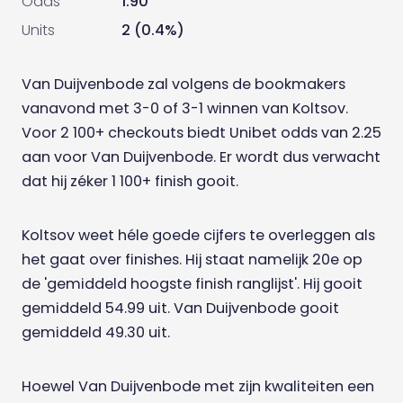
Odds
1.90
Units
2 (0.4%)
Van Duijvenbode zal volgens de bookmakers
vanavond met 3-0 of 3-1 winnen van Koltsov.
Voor 2 100+ checkouts biedt Unibet odds van 2.25
aan voor Van Duijvenbode. Er wordt dus verwacht
dat hij zéker 1 100+ finish gooit.
Koltsov weet héle goede cijfers te overleggen als
het gaat over finishes. Hij staat namelijk 20e op
de 'gemiddeld hoogste finish ranglijst'. Hij gooit
gemiddeld 54.99 uit. Van Duijvenbode gooit
gemiddeld 49.30 uit.
Hoewel Van Duijvenbode met zijn kwaliteiten een