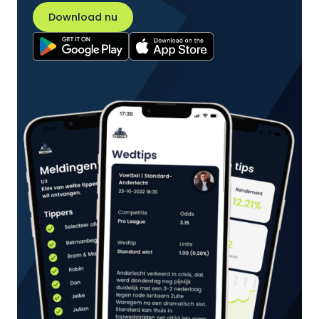
Download nu