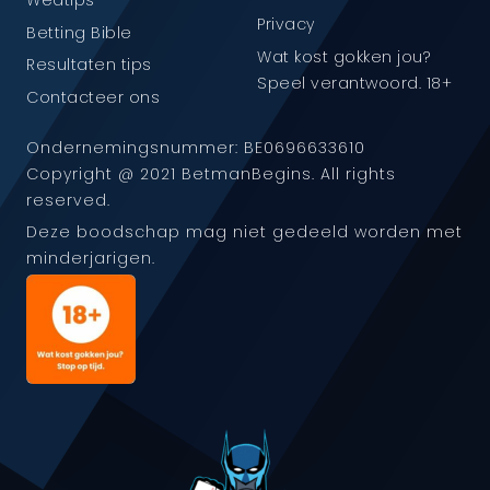
Wedtips
Privacy
Betting Bible
Wat kost gokken jou?
Resultaten tips
Speel verantwoord. 18+
Contacteer ons
Ondernemingsnummer: BE0696633610
Copyright @ 2021 BetmanBegins. All rights
reserved.
Deze boodschap mag niet gedeeld worden met
minderjarigen.