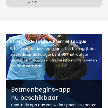
delen
Stilstaande fases - Premier League
Bij het leren wedden op sport is het belangrijk dat
je steeds op de hoogte bent van het laatste
nieuws. Eén onderdeel van die informatie is weten
wie de stilstaande ...
Betmanbegins-app
nu beschikbaar
Geef in de app aan van welke tippers en sporten