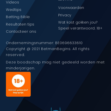
Videos
Voorwaarden
Wedtips
Privacy
Betting Bible
Wat kost gokken jou?
Resultaten tips
Speel verantwoord. 18+
Contacteer ons
Ondernemingsnummer: BE0696633610
Copyright @ 2021 BetmanBegins. All rights
reserved.
Deze boodschap mag niet gedeeld worden met
minderjarigen.