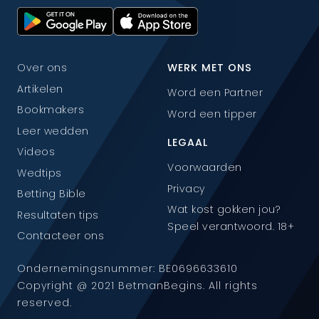
Over ons
WERK MET ONS
Artikelen
Word een Partner
Bookmakers
Word een tipper
Leer wedden
LEGAAL
Videos
Voorwaarden
Wedtips
Privacy
Betting Bible
Wat kost gokken jou?
Resultaten tips
Speel verantwoord. 18+
Contacteer ons
Ondernemingsnummer: BE0696633610
Copyright @ 2021 BetmanBegins. All rights
reserved.