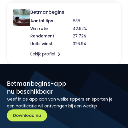
Betmanbegins
Aantal tips
535
Win rate
42.62%
Rendement
27.72%
Units winst
326.94
Bekijk profiel
Betmanbegins-app
nu beschikbaar
Geef in de app aan van welke tippers en sporten je
een notificatie wil ontvangen bij een wedtip
Download nu