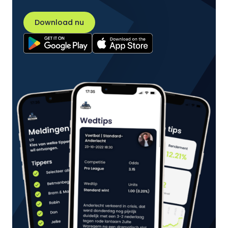
Download nu