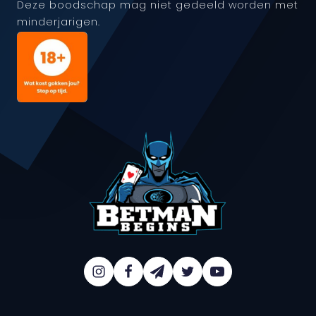
Deze boodschap mag niet gedeeld worden met
minderjarigen.