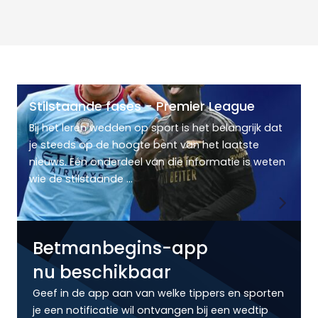
Stilstaande fases - Premier League
Bij het leren wedden op sport is het belangrijk dat
je steeds op de hoogte bent van het laatste
nieuws. Eén onderdeel van die informatie is weten
wie de stilstaande ...
Betmanbegins-app
nu beschikbaar
Geef in de app aan van welke tippers en sporten
je een notificatie wil ontvangen bij een wedtip