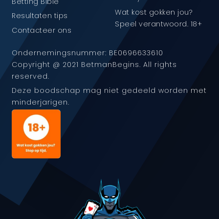
Betting Bible
Wat kost gokken jou?
Resultaten tips
Speel verantwoord. 18+
Contacteer ons
Ondernemingsnummer: BE0696633610
Copyright @ 2021 BetmanBegins. All rights
reserved.
Deze boodschap mag niet gedeeld worden met
minderjarigen.