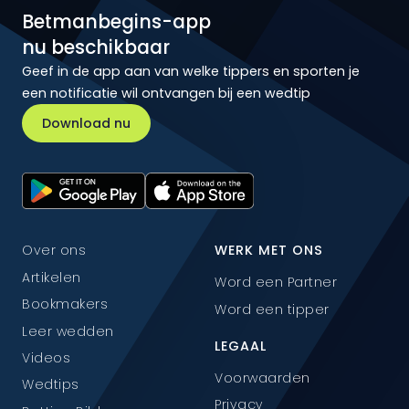
Betmanbegins-app
nu beschikbaar
Geef in de app aan van welke tippers en sporten je
een notificatie wil ontvangen bij een wedtip
Download nu
Over ons
WERK MET ONS
Artikelen
Word een Partner
Bookmakers
Word een tipper
Leer wedden
LEGAAL
Videos
Voorwaarden
Wedtips
Privacy