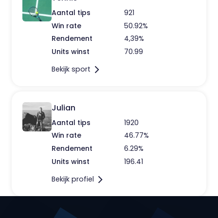
Aantal tips
921
Win rate
50.92%
Rendement
4,39%
Units winst
70.99
Bekijk sport
Julian
Aantal tips
1920
Win rate
46.77%
Rendement
6.29%
Units winst
196.41
Bekijk profiel