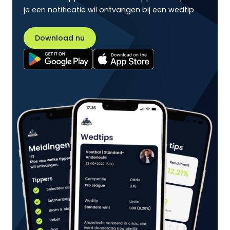
je een notificatie wil ontvangen bij een wedtip
Download nu