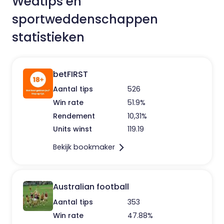
Wedtips en
sportweddenschappen
statistieken
betFIRST
Aantal tips
526
Win rate
51.9%
Rendement
10,31%
Units winst
119.19
Bekijk bookmaker
Australian football
Aantal tips
353
Win rate
47.88%