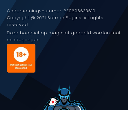
Ondernemingsnummer: BE0696633610
Copyright @ 2021 BetmanBegins. All rights
reserved.
Deze boodschap mag niet gedeeld worden met
minderjarigen.