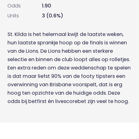
Odds
1.90
Units
3 (0.6%)
St. Kilda is het helemaal kwijt de laatste weken,
hun laatste sprankje hoop op de finals is winnen
van de Lions. De Lions hebben een sterkere
selectie en binnen de club loopt alles op rolletjes.
Een extra reden om deze weddenschap te spelen
is dat maar liefst 90% van de footy tipsters een
overwinning van Brisbane voorspelt, dat is erg
hoog ten opzichte van de huidige odds. Deze
odds bij betfirst én livescorebet zijn veel te hoog.