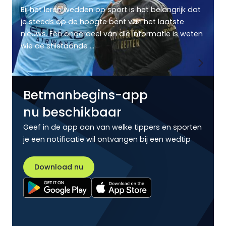
Bij het leren wedden op sport is het belangrijk dat
je steeds op de hoogte bent van het laatste
nieuws. Eén onderdeel van die informatie is weten
wie de stilstaande ...
Betmanbegins-app
nu beschikbaar
Geef in de app aan van welke tippers en sporten
je een notificatie wil ontvangen bij een wedtip
Download nu