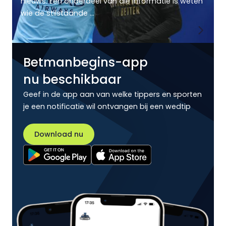
nieuws. Eén onderdeel van die informatie is weten
wie de stilstaande ...
Betmanbegins-app
nu beschikbaar
Geef in de app aan van welke tippers en sporten
je een notificatie wil ontvangen bij een wedtip
Download nu