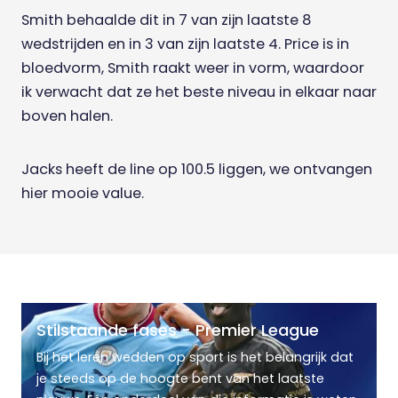
Smith behaalde dit in 7 van zijn laatste 8
wedstrijden en in 3 van zijn laatste 4. Price is in
bloedvorm, Smith raakt weer in vorm, waardoor
ik verwacht dat ze het beste niveau in elkaar naar
boven halen.
Jacks heeft de line op 100.5 liggen, we ontvangen
hier mooie value.
Stilstaande fases - Premier League
Bij het leren wedden op sport is het belangrijk dat
je steeds op de hoogte bent van het laatste