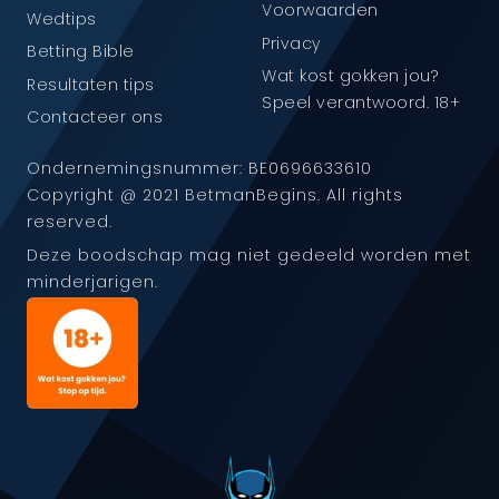
Voorwaarden
Wedtips
Privacy
Betting Bible
Wat kost gokken jou?
Resultaten tips
Speel verantwoord. 18+
Contacteer ons
Ondernemingsnummer: BE0696633610
Copyright @ 2021 BetmanBegins. All rights
reserved.
Deze boodschap mag niet gedeeld worden met
minderjarigen.