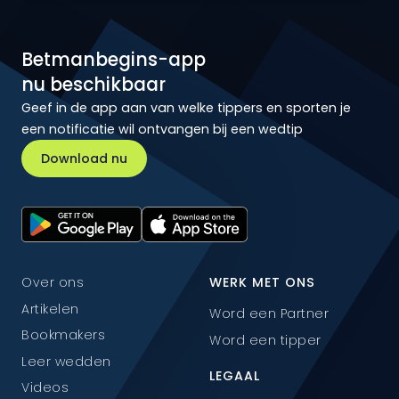
Betmanbegins-app
nu beschikbaar
Geef in de app aan van welke tippers en sporten je
een notificatie wil ontvangen bij een wedtip
Download nu
Over ons
WERK MET ONS
Artikelen
Word een Partner
Bookmakers
Word een tipper
Leer wedden
LEGAAL
Videos