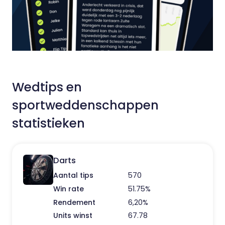
Wedtips en
sportweddenschappen
statistieken
Darts
Aantal tips
570
Win rate
51.75%
Rendement
6,20%
Units winst
67.78