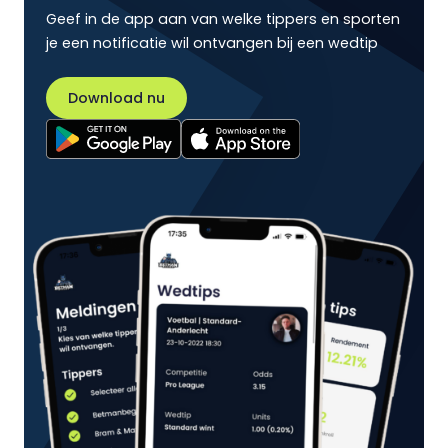
Geef in de app aan van welke tippers en sporten
je een notificatie wil ontvangen bij een wedtip
Download nu