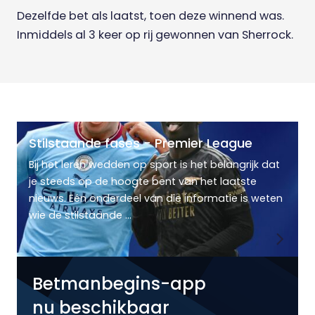
Dezelfde bet als laatst, toen deze winnend was.
Inmiddels al 3 keer op rij gewonnen van Sherrock.
Stilstaande fases - Premier League
Bij het leren wedden op sport is het belangrijk dat
je steeds op de hoogte bent van het laatste
nieuws. Eén onderdeel van die informatie is weten
wie de stilstaande ...
Betmanbegins-app
nu beschikbaar