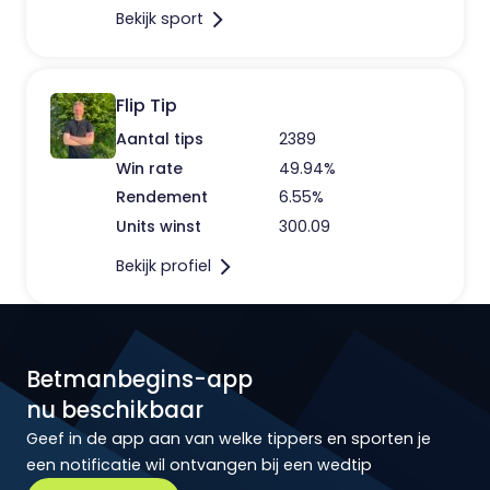
Bekijk sport
Flip Tip
Aantal tips
2389
Win rate
49.94%
Rendement
6.55%
Units winst
300.09
Bekijk profiel
Betmanbegins-app
nu beschikbaar
Geef in de app aan van welke tippers en sporten je
een notificatie wil ontvangen bij een wedtip