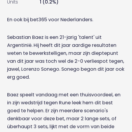
Units
1 (0.2%)
En ook bij bet365 voor Nederlanders.
Sebastian Baez is een 21-jarig 'talent' uit
Argentinië. Hij heeft dit jaar aardige resultaten
weten te bewerkstelligen, maar zijn dieptepunt
van dit jaar was toch wel de 2-0 verliespot tegen,
jawel, Lorenzo Sonego. Sonego begon dit jaar ook
erg goed.
Baez speelt vandaag met een thuisvoordeel, en
in zijn wedstrijd tegen Rune leek hem dit best
goed te helpen. Er zijn meerdere scenario's
denkbaar voor deze bet, maar 2 lange sets, of
überhaupt 3 sets, lijkt met de vorm van beide