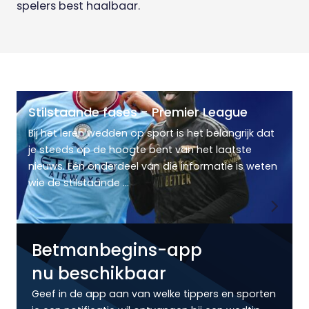
spelers best haalbaar.
Stilstaande fases - Premier League
Bij het leren wedden op sport is het belangrijk dat
je steeds op de hoogte bent van het laatste
nieuws. Eén onderdeel van die informatie is weten
wie de stilstaande ...
Betmanbegins-app
nu beschikbaar
Geef in de app aan van welke tippers en sporten