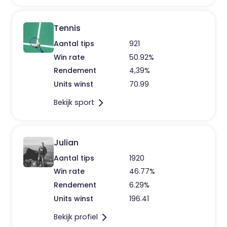
Tennis
Aantal tips
921
Win rate
50.92%
Rendement
4,39%
Units winst
70.99
Bekijk sport
Julian
Aantal tips
1920
Win rate
46.77%
Rendement
6.29%
Units winst
196.41
Bekijk profiel