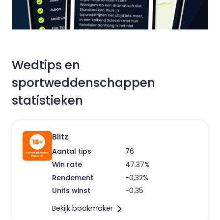
Wedtips en
sportweddenschappen
statistieken
Blitz
Aantal tips
76
Win rate
47.37%
Rendement
-0,32%
Units winst
-0.35
Bekijk bookmaker