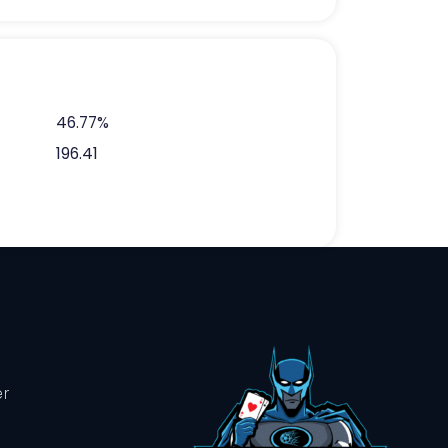
46.77%
196.41
er