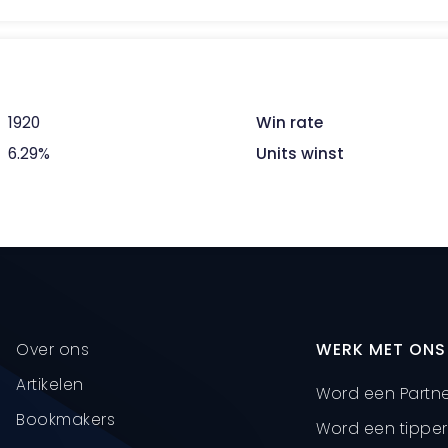
1920
Win rate
6.29%
Units winst
Over ons
WERK MET ONS
Artikelen
Word een Partn
Bookmakers
Word een tipper