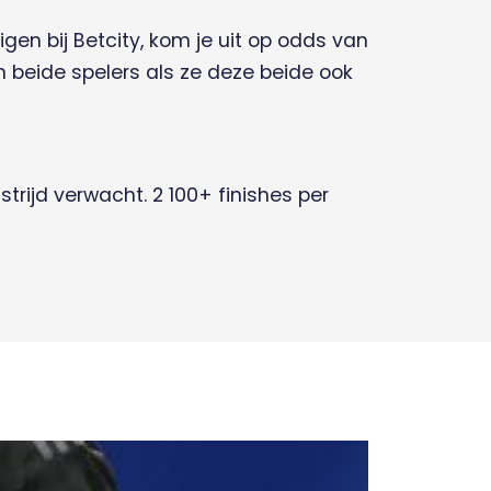
gen bij Betcity, kom je uit op odds van
an beide spelers als ze deze beide ook
strijd verwacht. 2 100+ finishes per