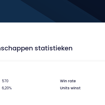
schappen statistieken
570
Win rate
6,20%
Units winst