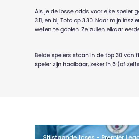
Als je de losse odds voor elke speler 
3.11, en bij Toto op 3.30. Naar mijn in
weten te gooien. Ze zullen elkaar eerd
Beide spelers staan in de top 30 van fi
speler zijn haalbaar, zeker in 6 (of zelf
Stilstaande fases - Premier Lea