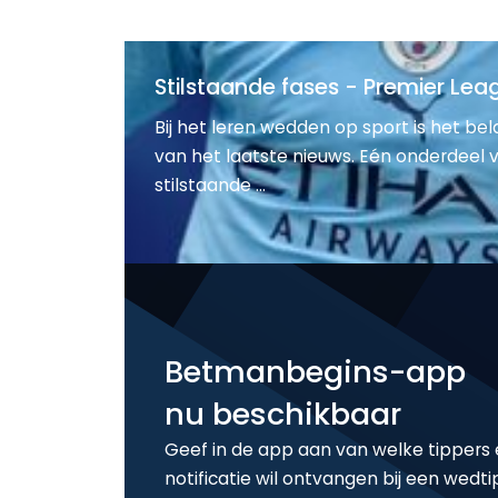
Stilstaande fases - Premier Lea
Bij het leren wedden op sport is het be
van het laatste nieuws. Eén onderdeel v
stilstaande ...
Betmanbegins-app
nu beschikbaar
Geef in de app aan van welke tippers 
notificatie wil ontvangen bij een wedti