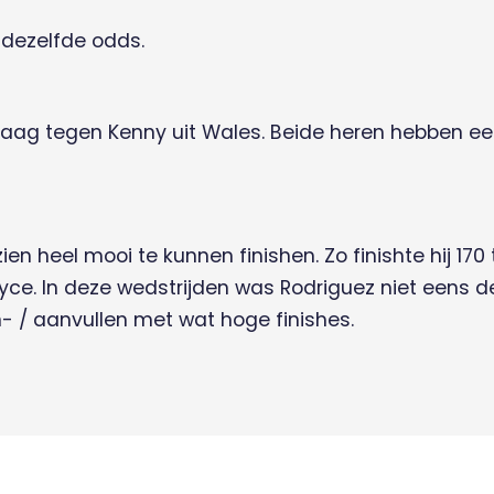
 dezelfde odds.
daag tegen Kenny uit Wales. Beide heren hebben een
 zien heel mooi te kunnen finishen. Zo finishte hij 
e. In deze wedstrijden was Rodriguez niet eens de f
 in- / aanvullen met wat hoge finishes.