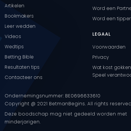
Artikelen
Word een Partn
Bookmakers
Word een tipper
Leer wedden
LEGAAL
Videos
Wedtips
Voorwaarden
Betting Bible
Privacy
Resultaten tips
Wat kost gokken
Speel verantwoo
Contacteer ons
Ondernemingsnummer: BE0696633610
Copyright @ 2021 BetmanBegins. All rights reserved
Deze boodschap mag niet gedeeld worden met
minderjarigen.