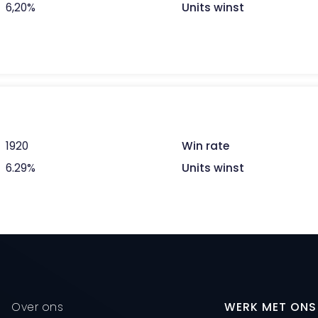
6,20%
Units winst
1920
Win rate
6.29%
Units winst
Over ons
WERK MET ONS