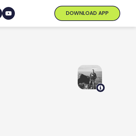
DOWNLOAD APP