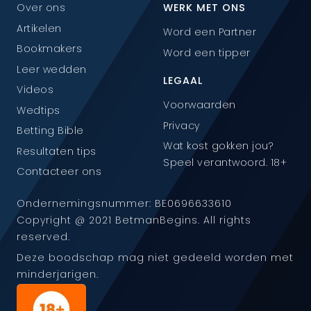
Over ons
WERK MET ONS
Artikelen
Word een Partner
Bookmakers
Word een tipper
Leer wedden
LEGAAL
Videos
Voorwaarden
Wedtips
Privacy
Betting Bible
Wat kost gokken jou?
Resultaten tips
Speel verantwoord. 18+
Contacteer ons
Ondernemingsnummer: BE0696633610
Copyright @ 2021 BetmanBegins. All rights
reserved.
Deze boodschap mag niet gedeeld worden met
minderjarigen.