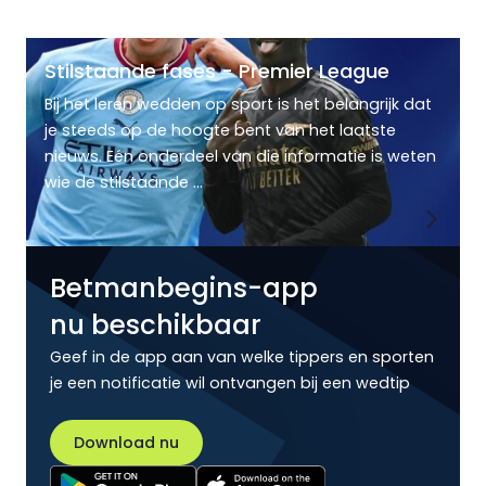
Stilstaande fases - Premier League
Bij het leren wedden op sport is het belangrijk dat
je steeds op de hoogte bent van het laatste
nieuws. Eén onderdeel van die informatie is weten
wie de stilstaande ...
Betmanbegins-app
nu beschikbaar
Geef in de app aan van welke tippers en sporten
je een notificatie wil ontvangen bij een wedtip
Download nu