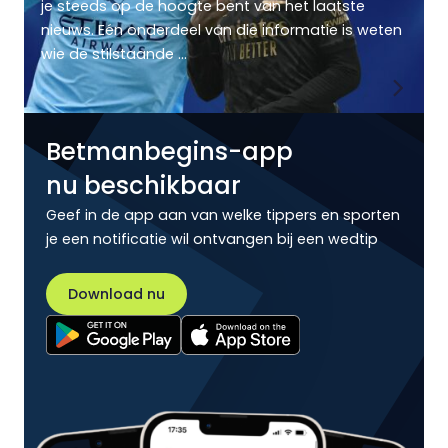
je steeds op de hoogte bent van het laatste
nieuws. Eén onderdeel van die informatie is weten
wie de stilstaande ...
Betmanbegins-app
nu beschikbaar
Geef in de app aan van welke tippers en sporten
je een notificatie wil ontvangen bij een wedtip
Download nu