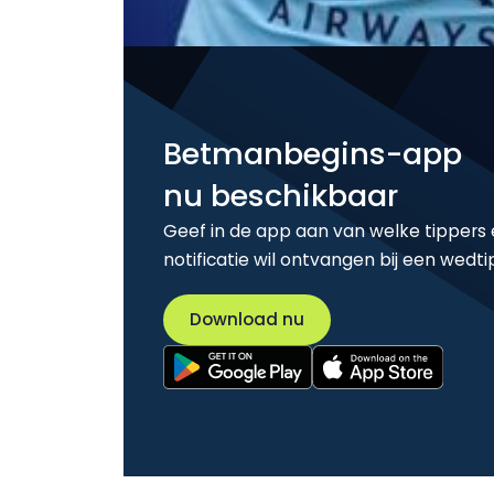
Betmanbegins-app
nu beschikbaar
Geef in de app aan van welke tippers 
notificatie wil ontvangen bij een wedti
Download nu