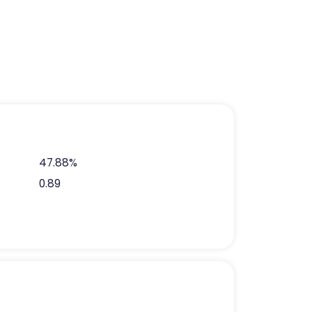
47.88%
0.89