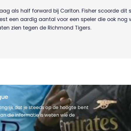
aag als half forward bij Carlton. Fisher scoorde dit s
 Best een aardig aantal voor een speler die ook nog
aten zien tegen de Richmond Tigers.
gue
langrijk dat je steeds op de hoogte bent
an die informatie is weten wie de