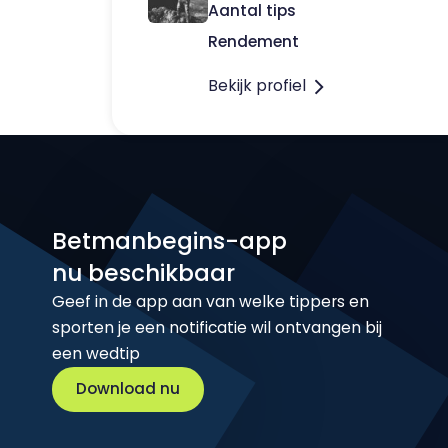
Aantal tips
Rendement
Bekijk profiel
Betmanbegins-app
nu beschikbaar
Geef in de app aan van welke tippers en
sporten je een notificatie wil ontvangen bij
een wedtip
Download nu