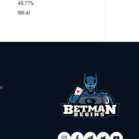
46.77%
196.41
er