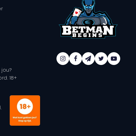
er
 jou?
rd. 18+
.