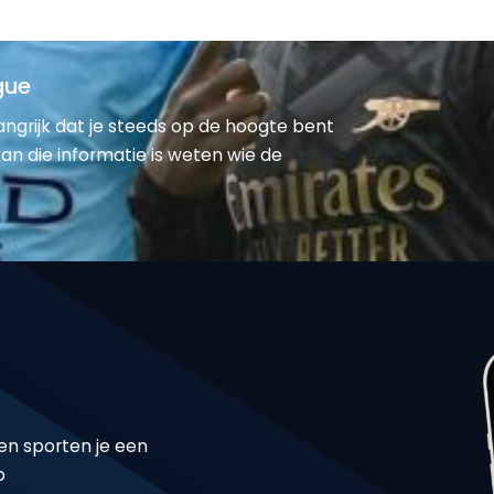
gue
langrijk dat je steeds op de hoogte bent
an die informatie is weten wie de
en sporten je een
p