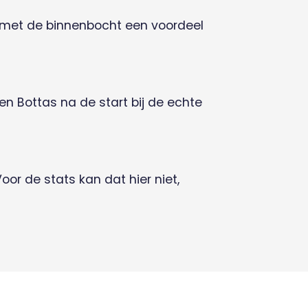
s met de binnenbocht een voordeel
en Bottas na de start bij de echte
oor de stats kan dat hier niet,