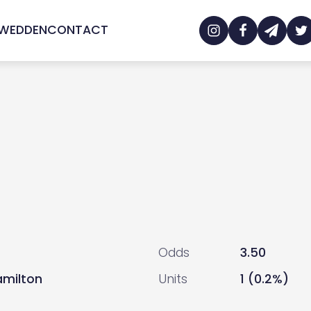
 WEDDEN
CONTACT
Odds
3.50
amilton
Units
1 (0.2%)