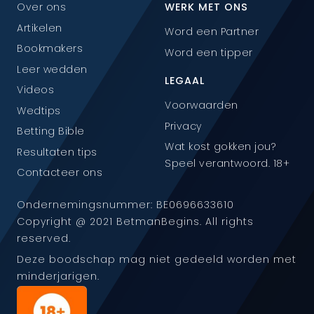
Over ons
WERK MET ONS
Artikelen
Word een Partner
Bookmakers
Word een tipper
Leer wedden
LEGAAL
Videos
Voorwaarden
Wedtips
Privacy
Betting Bible
Wat kost gokken jou?
Resultaten tips
Speel verantwoord. 18+
Contacteer ons
Ondernemingsnummer: BE0696633610
Copyright @ 2021 BetmanBegins. All rights
reserved.
Deze boodschap mag niet gedeeld worden met
minderjarigen.