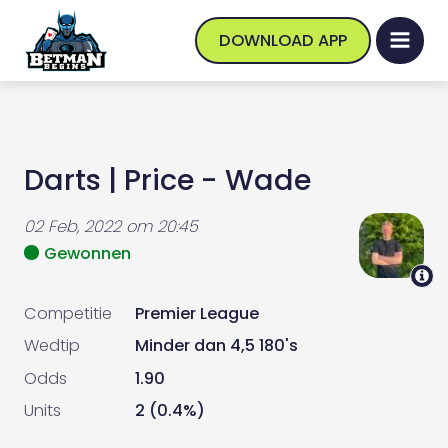
DOWNLOAD APP
Darts
|
Price - Wade
02 Feb, 2022
om
20:45
Gewonnen
Competitie
Premier League
Wedtip
Minder dan 4,5 180's
Odds
1.90
Units
2 (0.4%)