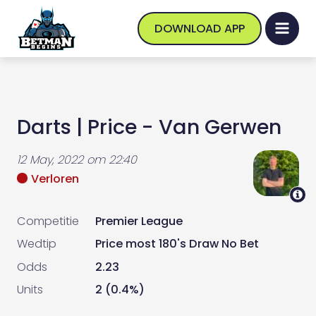
DOWNLOAD APP
Darts
|
Price - Van Gerwen
12 May, 2022
om
22:40
Verloren
Competitie
Premier League
Wedtip
Price most 180's Draw No Bet
Odds
2.23
Units
2 (0.4%)