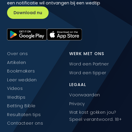
een notificatie wil ontvangen bij een wedtip
Download nu
Over ons
WERK MET ONS
Artikelen
Word een Partner
Bookmakers
Word een tipper
Leer wedden
LEGAAL
Videos
Voorwaarden
Wedtips
Privacy
Betting Bible
Wat kost gokken jou?
Resultaten tips
Speel verantwoord. 18+
Contacteer ons