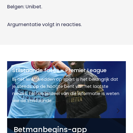
Belgen: Unibet.
Argumentatie volgt in reacties.
Stilstaande fases - Premier League
Bij het leren wedden op sport is het belangrijk dat
je steeds op de hoogte bent van het laatste
nieuws. Eén onderdeel van die informatie is weten
wie de stilstaande ...
Betmanbegins-app