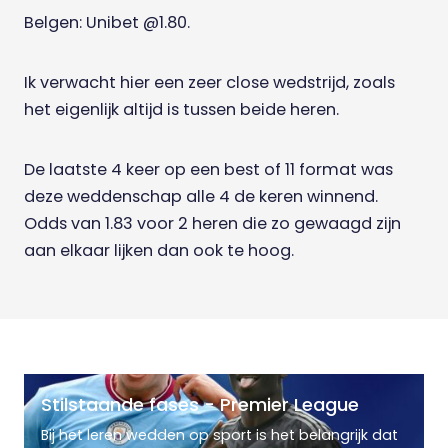
Belgen: Unibet @1.80.
Ik verwacht hier een zeer close wedstrijd, zoals
het eigenlijk altijd is tussen beide heren.
De laatste 4 keer op een best of 11 format was
deze weddenschap alle 4 de keren winnend.
Odds van 1.83 voor 2 heren die zo gewaagd zijn
aan elkaar lijken dan ook te hoog.
Stilstaande fases - Premier League
Bij het leren wedden op sport is het belangrijk dat