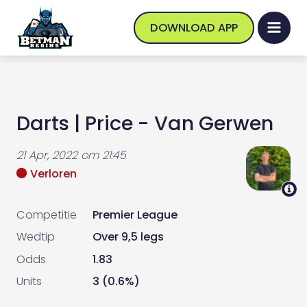
DOWNLOAD APP
Darts
|
Price - Van Gerwen
21 Apr, 2022
om
21:45
Verloren
Competitie
Premier League
Wedtip
Over 9,5 legs
Odds
1.83
Units
3 (0.6%)