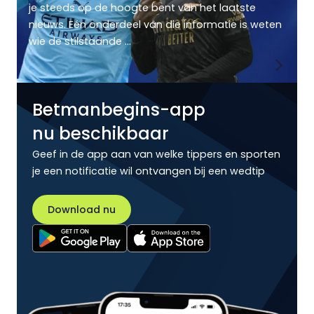
je steeds op de hoogte bent van het laatste
nieuws. Eén onderdeel van die informatie is weten
wie de stilstaande ...
Betmanbegins-app
nu beschikbaar
Geef in de app aan van welke tippers en sporten
je een notificatie wil ontvangen bij een wedtip
Download nu