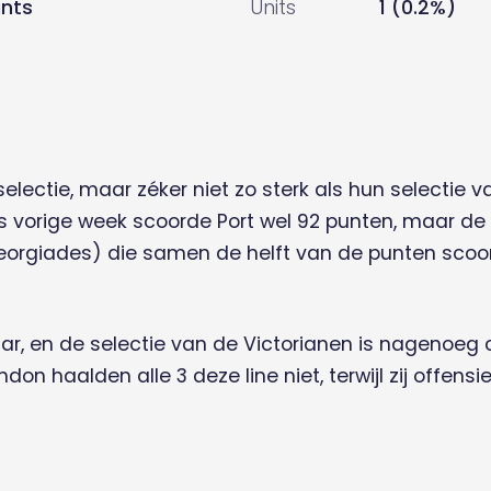
ints
Units
1 (0.2%)
electie, maar zéker niet zo sterk als hun selectie 
 vorige week scoorde Port wel 92 punten, maar de 
eorgiades) die samen de helft van de punten scoor
r, en de selectie van de Victorianen is nagenoeg co
on haalden alle 3 deze line niet, terwijl zij offens