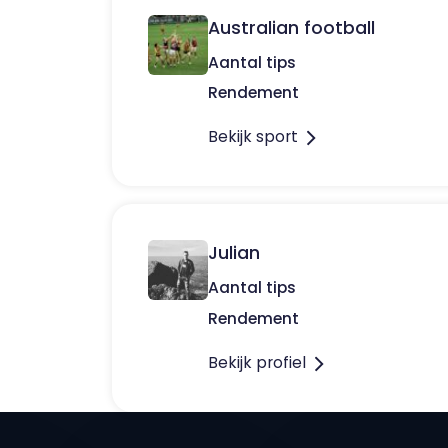
Australian football
Aantal tips
Rendement
Bekijk sport
Julian
Aantal tips
Rendement
Bekijk profiel