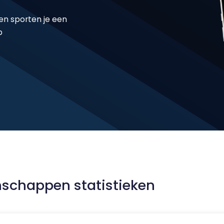
en sporten je een
p
schappen statistieken