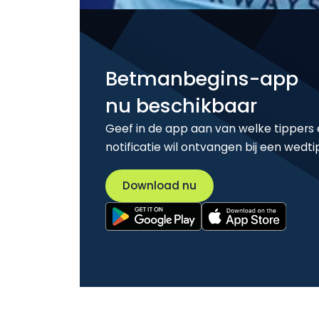
Betmanbegins-app
nu beschikbaar
Geef in de app aan van welke tippers 
notificatie wil ontvangen bij een wedti
Download nu