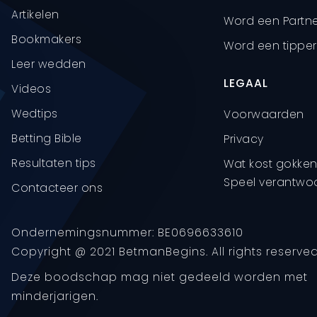
Artikelen
Word een Partn
Bookmakers
Word een tipper
Leer wedden
LEGAAL
Videos
Wedtips
Voorwaarden
Betting Bible
Privacy
Resultaten tips
Wat kost gokken
Speel verantwoo
Contacteer ons
Ondernemingsnummer: BE0696633610
Copyright @ 2021 BetmanBegins. All rights reserved
Deze boodschap mag niet gedeeld worden met
minderjarigen.