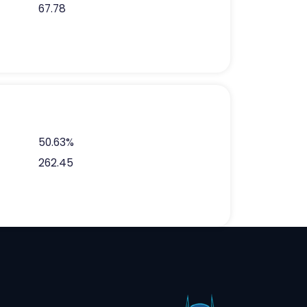
67.78
50.63%
262.45