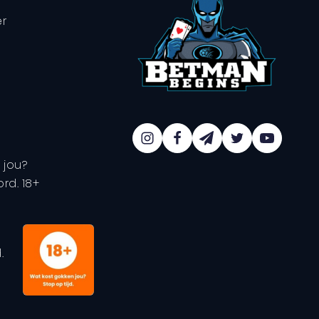
er
 jou?
rd. 18+
.