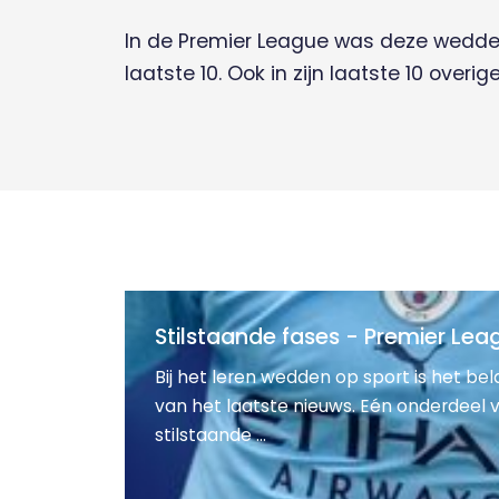
In de Premier League was deze wedden
laatste 10. Ook in zijn laatste 10 ove
Stilstaande fases - Premier Lea
Bij het leren wedden op sport is het be
van het laatste nieuws. Eén onderdeel v
stilstaande ...